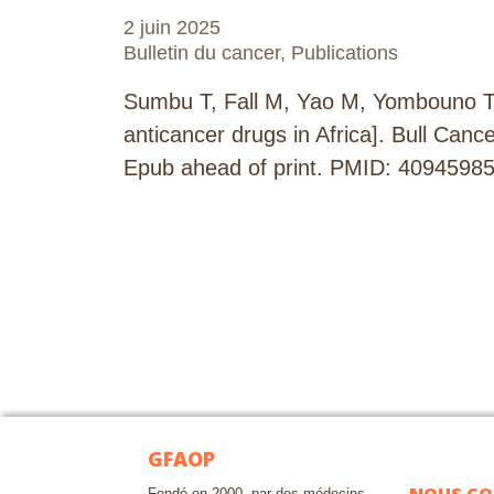
2 juin 2025
Bulletin du cancer
,
Publications
Sumbu T, Fall M, Yao M, Yombouno T
anticancer drugs in Africa]. Bull Ca
Epub ahead of print. PMID: 40945985
GFAOP
Fondé en 2000, par des médecins