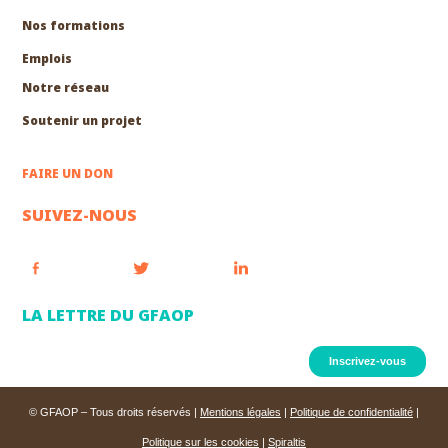
Nos formations
EXPLORER
Emplois
Notre réseau
Soutenir un projet
FAIRE UN DON
SUIVEZ-NOUS
LA LETTRE DU GFAOP
Inscrivez-vous
© GFAOP – Tous droits réservés |
Mentions légales
|
Politique de confidentialité
|
Politique sur les cookies
|
Spiraltis