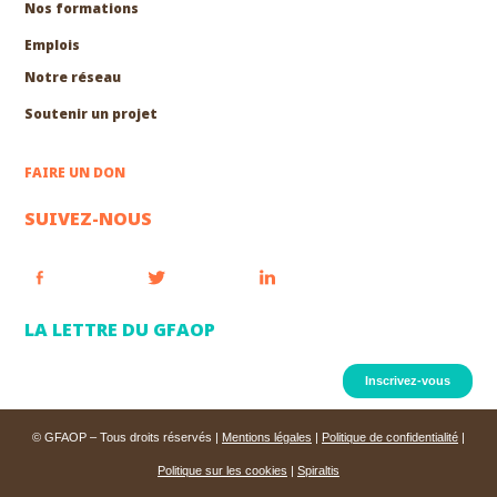
Nos formations
EXPLORER
Emplois
Notre réseau
Soutenir un projet
FAIRE UN DON
SUIVEZ-NOUS
LA LETTRE DU GFAOP
Inscrivez-vous
© GFAOP – Tous droits réservés |
Mentions légales
|
Politique de confidentialité
|
Politique sur les cookies
|
Spiraltis