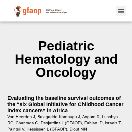
Pediatric
Hematology and
Oncology
Evaluating the baseline survival outcomes of
the “six Global Initiative for Childhood Cancer
index cancers” in Africa
Van Heerden J, Balagadde-Kambugu J, Angom R, Lusobya
RC, Chantada G, Desjardins L (GFAOP), Fabian ID, Israels T,
Paintsil V, Hessissen L (GFAOP), Diouf MN