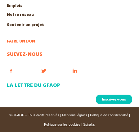
Emplois
Notre réseau
Soutenir un projet
FAIRE UN DON
SUIVEZ-NOUS
LA LETTRE DU GFAOP
Inscrivez-vous
© GFAOP – Tous droits réservés |
Mentions légales
|
Politique de confidentialité
|
Politique sur les cookies
|
Spiraltis