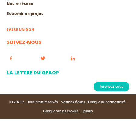
Notre réseau
Soutenir un projet
FAIRE UN DON
SUIVEZ-NOUS
LA LETTRE DU GFAOP
Inscrivez-vous
© GFAOP – Tous droits réservés |
Mentions légales
|
Politique de confidentialité
|
Politique sur les cookies
|
Spiraltis