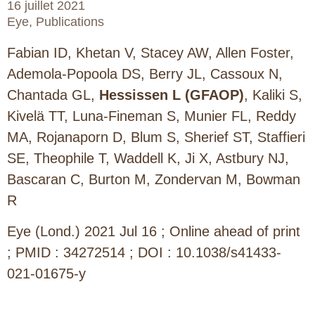
16 juillet 2021
Eye
,
Publications
Fabian ID, Khetan V, Stacey AW, Allen Foster,
Ademola-Popoola DS, Berry JL, Cassoux N,
Chantada GL,
Hessissen L (GFAOP)
, Kaliki S,
Kivelä TT, Luna-Fineman S, Munier FL, Reddy
MA, Rojanaporn D, Blum S, Sherief ST, Staffieri
SE, Theophile T, Waddell K, Ji X, Astbury NJ,
Bascaran C, Burton M, Zondervan M, Bowman
R
Eye (Lond.) 2021 Jul 16 ; Online ahead of print
; PMID : 34272514 ; DOI : 10.1038/s41433-
021-01675-y