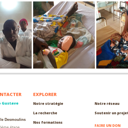
NTACTER
EXPLORER
EXPLORER
o Gustave
Notre stratégie
Notre réseau
La recherche
Soutenir un proje
lle Desmoulins
Nos formations
FAIRE UN DON
 6ème étage