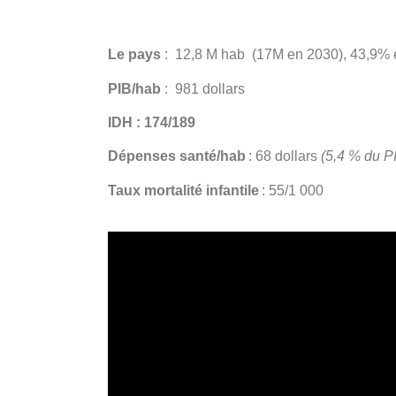
Le pays
: 12,8 M hab (17M en 2030), 43,9% 
PIB/hab
: 981 dollars
IDH : 174/189
Dépenses santé/hab
: 68 dollars
(5,4 % du P
Taux mortalité infantile
: 55/1 000