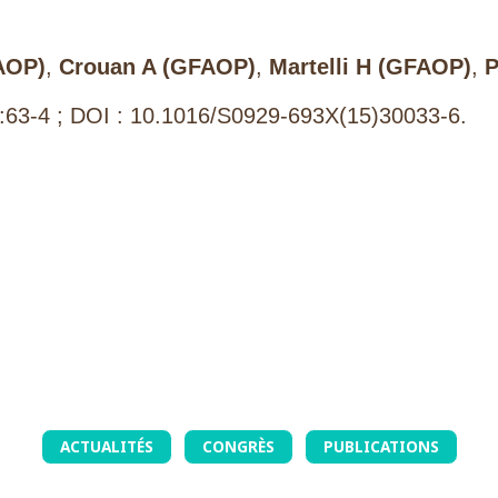
AOP)
,
Crouan A (GFAOP)
,
Martelli H (GFAOP)
,
P
):63-4 ; DOI : 10.1016/S0929-693X(15)30033-6.
ACTUALITÉS
CONGRÈS
PUBLICATIONS