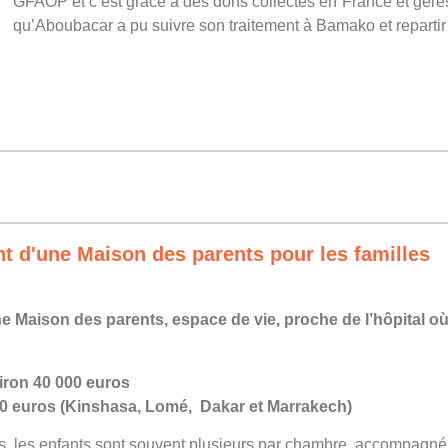
GFAOP et c’est grâce à des dons collectés en France et gérés 
qu’Aboubacar a pu suivre son traitement à Bamako et repartir 
nt d'une Maison des parents pour les familles
e Maison des parents, espace de vie, proche de l’hôpital où 
iron 40 000 euros
000 euros (Kinshasa, Lomé, Dakar et Marrakech)
ciles, les enfants sont souvent plusieurs par chambre, accompagné