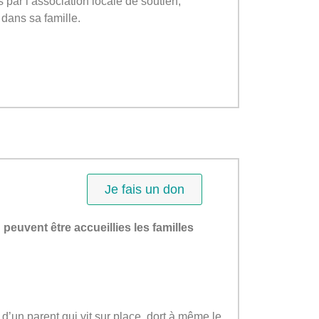
par l’association locale de soutien,
dans sa famille.
Je fais un don
peuvent être accueillies les familles
 d’un parent qui vit sur place, dort à même le