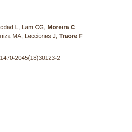
addad L, Lam CG,
Moreira C
aniza MA, Lecciones J,
Traore F
/S1470-2045(18)30123-2