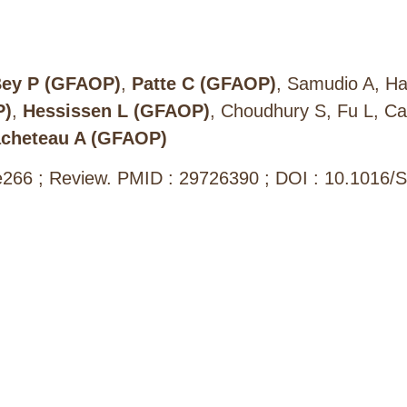
ey P (GFAOP)
,
Patte C (GFAOP)
, Samudio A, H
P)
,
Hessissen L (GFAOP)
, Choudhury S, Fu L, C
cheteau A (GFAOP)
e266 ; Review. PMID : 29726390 ; DOI : 10.1016