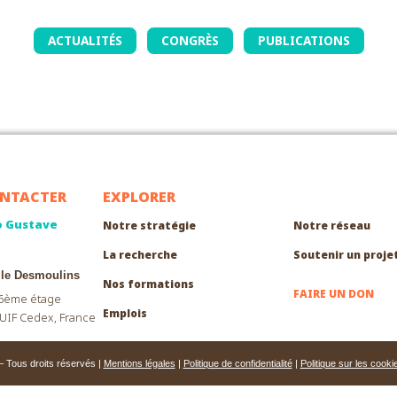
ACTUALITÉS
CONGRÈS
PUBLICATIONS
NTACTER
EXPLORER
EXPLORER
o Gustave
Notre stratégie
Notre réseau
La recherche
Soutenir un proje
lle Desmoulins
Nos formations
FAIRE UN DON
 6ème étage
Emplois
UIF Cedex, France
Tous droits réservés |
Mentions légales
|
Politique de confidentialité
|
Politique sur les cooki