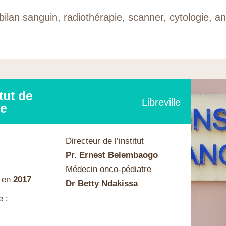
ilan sanguin, radiothérapie, scanner, cytologie, a
tut de
Libreville
de
Directeur de l’institut
Pr. Ernest Belembaogo
Médecin onco-pédiatre
 en
2017
Dr Betty Ndakissa
e :