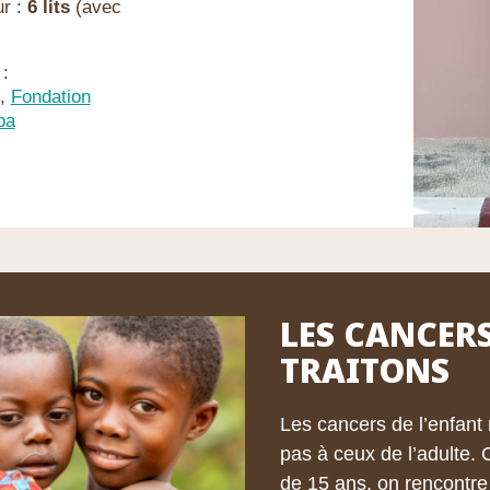
ur :
6 lits
(avec
 :
,
Fondation
ba
LES CANCER
TRAITONS
Les cancers de l’enfant
pas à ceux de l’adulte.
de 15 ans, on rencontre