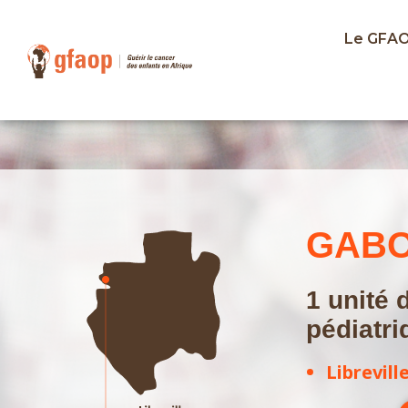
Le GFA
GAB
1 unité 
pédiatri
Librevill