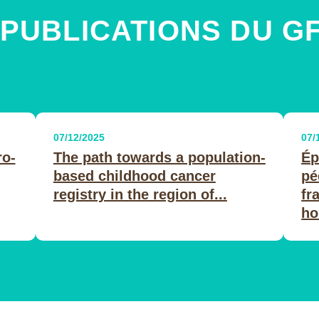
 PUBLICATIONS DU G
07/12/2025
07/
ro-
The path towards a population-
Ép
based childhood cancer
pé
registry in the region of...
fr
ho