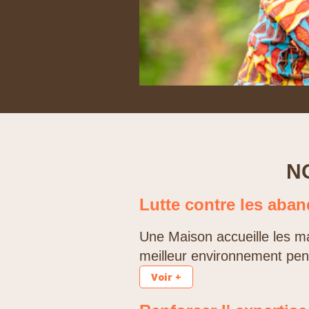
N
Lutte contre les aban
Une Maison accueille les ma
meilleur environnement penda
Voir +