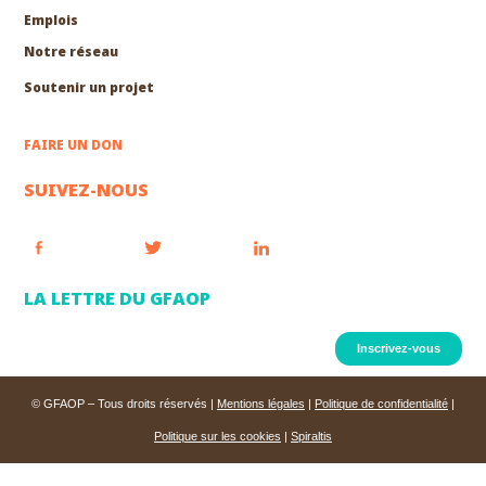
Emplois
Notre réseau
Soutenir un projet
FAIRE UN DON
SUIVEZ-NOUS
LA LETTRE DU GFAOP
Inscrivez-vous
© GFAOP – Tous droits réservés |
Mentions légales
|
Politique de confidentialité
|
Politique sur les cookies
|
Spiraltis