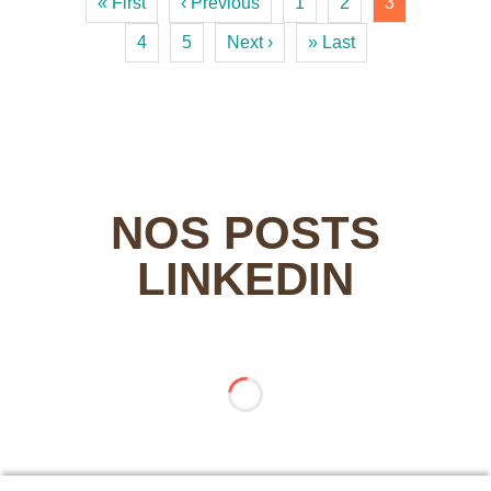
« First
‹ Previous
1
2
3
4
5
Next ›
» Last
NOS POSTS
LINKEDIN