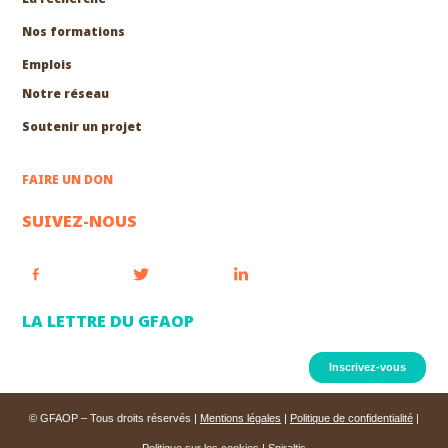
Nos formations
EXPLORER
Emplois
Notre réseau
Soutenir un projet
FAIRE UN DON
SUIVEZ-NOUS
LA LETTRE DU GFAOP
Inscrivez-vous
© GFAOP – Tous droits réservés |
Mentions légales
|
Politique de confidentialité
|
Politique sur les cookies
|
Spiraltis